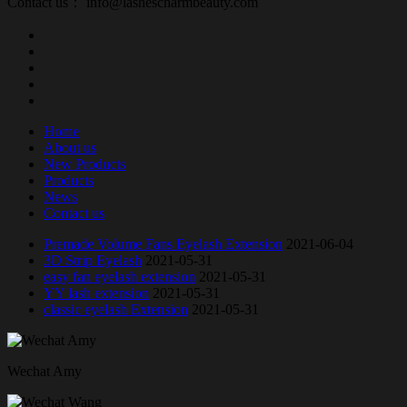
Contact us： info@lashescharmbeauty.com
Home
About us
New Products
Products
News
Contact us
Premade Volume Fans Eyelash Extension
2021-06-04
3D Strip Eyelash
2021-05-31
easy fan eyelash extension
2021-05-31
YY lash extension
2021-05-31
classic eyelash Extension
2021-05-31
Wechat Amy