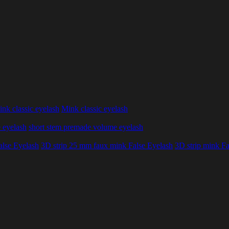
nk classic eyelash
Mink classic eyelash
 eyelash
short stem premade volume eyelash
alse Eyelash
3D strip 25 mm faux mink False Eyelash
3D strip mink Fa