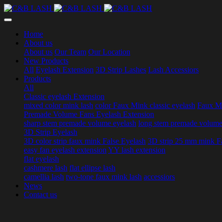
Home
About us
About us
Our Team
Our Location
New Products
All
Eyelash Extension
3D Strip Lashes
Lash Accessiors
Products
All
Classic eyelash Extension
mixed color mink lash
color Faux Mink classic eyelash
Faux Mi
Premade Volume Fans Eyelash Extension
sharp stem premade volume eyelash
long stem premade volume
3D Strip Eyelash
3D color strip faux mink False Eyelash
3D strip 25 mm mink F
easy fan eyelash extension
YY lash extension
flat eyelash
cashmere lash
flat ellipse lash
camellia lash
two-tone faux mink lash
accessiors
News
Contact us